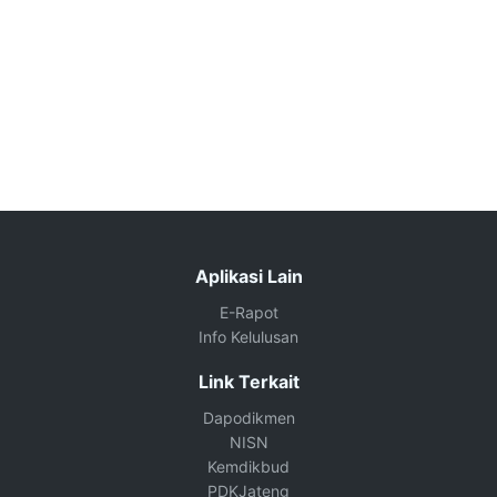
Aplikasi Lain
E-Rapot
Info Kelulusan
Link Terkait
Dapodikmen
NISN
Kemdikbud
PDKJateng