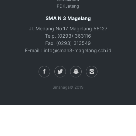
PDKJateng
SMA N 3 Magelang
Jl. Medang No.17 Magelang 56127
Telp. (0293) 363116
Fax. (0293) 313549
E-mail : info@sman3-magelang.sch.id
Smanaga© 2019